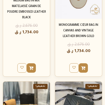
MEDIUM BAG IN MIX
MATELASSÉ GRAIN DE
POUDRE EMBOSSED LEATHER
BLACK
MONOGRAMME CŒUR BAG IN
2,676.00
ر.ق
CANVAS AND VINTAGE
1,734.00
ر.ق
LEATHER BROWN GOLD
2,676.00
ر.ق
1,734.00
ر.ق
تخفيض!
تخفيض!