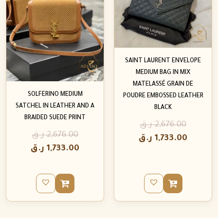
SAINT LAURENT ENVELOPE
MEDIUM BAG IN MIX
MATELASSÉ GRAIN DE
SOLFERINO MEDIUM
POUDRE EMBOSSED LEATHER
SATCHEL IN LEATHER AND A
BLACK
BRAIDED SUEDE PRINT
2,676.00
ر.ق
2,676.00
ر.ق
1,733.00
ر.ق
1,733.00
ر.ق