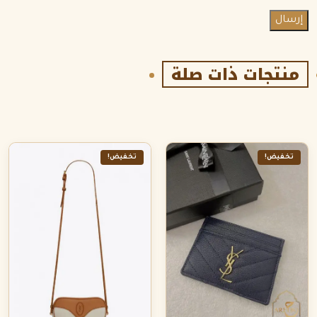
منتجات ذات صلة
تخفيض!
تخفيض!