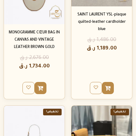
SAINT LAURENT YSL-plaque
quilted-leather cardholder
blue
MONOGRAMME CŒUR BAG IN
1,486.00
ر.ق
CANVAS AND VINTAGE
LEATHER BROWN GOLD
1,189.00
ر.ق
2,676.00
ر.ق
1,734.00
ر.ق
تخفيض!
تخفيض!