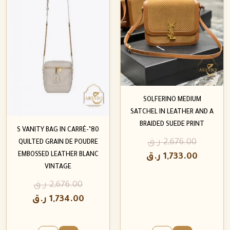
SOLFERINO MEDIUM
SATCHEL IN LEATHER AND A
BRAIDED SUEDE PRINT
80’S VANITY BAG IN CARRÉ-
2,676.00
ر.ق
QUILTED GRAIN DE POUDRE
EMBOSSED LEATHER BLANC
1,733.00
ر.ق
VINTAGE
2,676.00
ر.ق
1,734.00
ر.ق