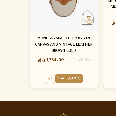
MED
GR
ق
MONOGRAMME CŒUR BAG IN
CANVAS AND VINTAGE LEATHER
BROWN GOLD
2,676.00
ر.ق
1,734.00
ر.ق
إضافة إلى السلة