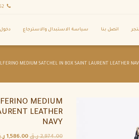
wa.me/971544702252
تجر
اتصل بنا
سياسة الاستبدال والاسترجاع
دخول
LFERINO MEDIUM
LAURENT LEATHER
NAVY
2,974.00
ر.ق
1,586.00
ر.