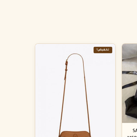
تخفيض!
S