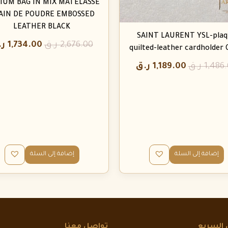
IUM BAG IN MIX MATELASSÉ
AIN DE POUDRE EMBOSSED
LEATHER BLACK
SAINT LAURENT YSL-plaq
2,676.00
ر.ق
1,734.00
ر.
quilted-leather cardholder
1,486
ر.ق
1,189.00
ر.ق
إضافة إلى السلة
إضافة إلى السلة
 السريع
تواصل معنا