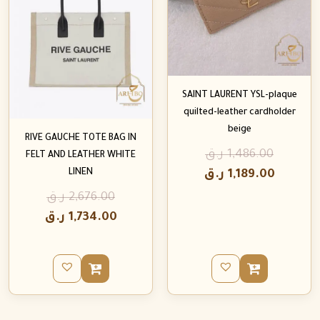
SAINT LAURENT YSL-plaque
quilted-leather cardholder
beige
RIVE GAUCHE TOTE BAG IN
1,486.00
ر.ق
FELT AND LEATHER WHITE
LINEN
1,189.00
ر.ق
2,676.00
ر.ق
1,734.00
ر.ق