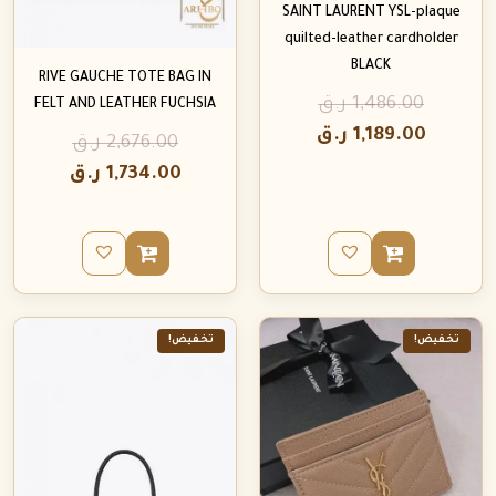
SAINT LAURENT YSL-plaque
quilted-leather cardholder
BLACK
RIVE GAUCHE TOTE BAG IN
1,486.00
ر.ق
FELT AND LEATHER FUCHSIA
1,189.00
ر.ق
2,676.00
ر.ق
1,734.00
ر.ق
تخفيض!
تخفيض!