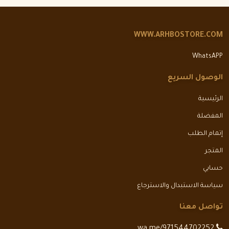
WWW.ARHBOSTORE.COM
WhatsAPP
الوصول السريع
الرئيسية
المفضلة
إتمام الطلب
المتجر
حسابي
سياسة الاستبدال والاسترجاع
تواصل معنا
wa.me/971544702252