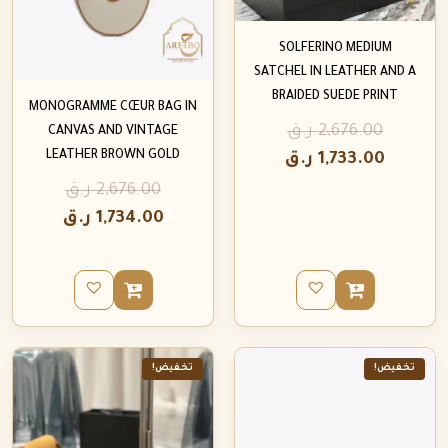
SOLFERINO MEDIUM
SATCHEL IN LEATHER AND A
BRAIDED SUEDE PRINT
MONOGRAMME CŒUR BAG IN
2,676.00
ر.ق
CANVAS AND VINTAGE
LEATHER BROWN GOLD
1,733.00
ر.ق
2,676.00
ر.ق
1,734.00
ر.ق
تخفيض!
تخفيض!