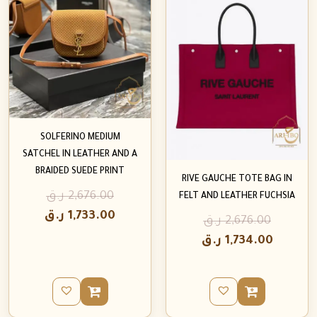
SOLFERINO MEDIUM
SATCHEL IN LEATHER AND A
BRAIDED SUEDE PRINT
RIVE GAUCHE TOTE BAG IN
2,676.00
ر.ق
FELT AND LEATHER FUCHSIA
1,733.00
ر.ق
2,676.00
ر.ق
1,734.00
ر.ق