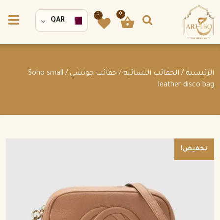
0
0
QAR
الرئيسية
/
الحقائب النسائية
/
حقائب جوتشي
/ Soho small
leather disco bag
تخفيض!