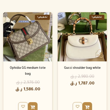
تخفيض!
تخفيض!
Ophidia GG medium tote
Gucci shoulder bag white
bag
2,980.00
ر.ق
2,976.00
ر.ق
1,787.00
ر.ق
1,586.00
ر.ق