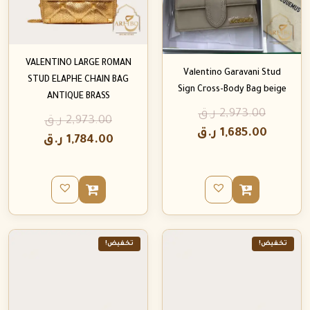
VALENTINO LARGE ROMAN
Valentino Garavani Stud
STUD ELAPHE CHAIN BAG
Sign Cross-Body Bag beige
ANTIQUE BRASS
2,973.00
ر.ق
2,973.00
ر.ق
1,685.00
ر.ق
1,784.00
ر.ق
تخفيض!
تخفيض!