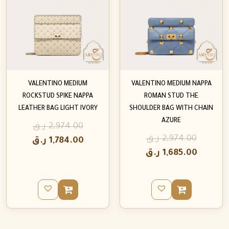
VALENTINO MEDIUM
VALENTINO MEDIUM NAPPA
ROCKSTUD SPIKE NAPPA
ROMAN STUD THE
LEATHER BAG LIGHT IVORY
SHOULDER BAG WITH CHAIN
AZURE
2,974.00
ر.ق
2,974.00
ر.ق
1,784.00
ر.ق
1,685.00
ر.ق