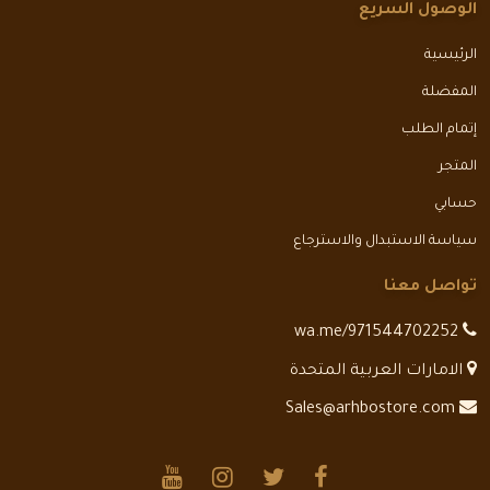
الوصول السريع
الرئيسية
المفضلة
إتمام الطلب
المتجر
حسابي
سياسة الاستبدال والاسترجاع
تواصل معنا
wa.me/971544702252
الامارات العربية المتحدة
Sales@arhbostore.com