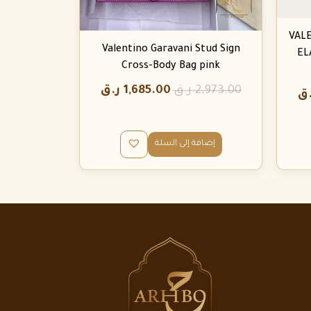
VAL
Valentino Garavani Stud Sign
EL
Cross-Body Bag pink
2,973.00
ر.ق
1,685.00
ر.ق
.ق
إضافة إلى السلة