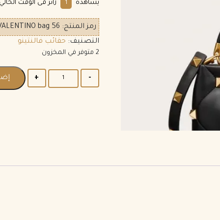
يشاهده
زائر فى الوقت الحالي.
1
رمز المنتج:
VALENTINO bag 56
التصنيف:
حقائب فالنتينو
2 متوفر في المخزون
إضا