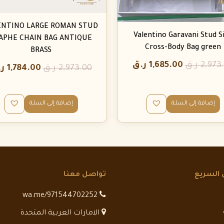
ENTINO LARGE ROMAN STUD
Valentino Garavani Stud S
APHE CHAIN BAG ANTIQUE
Cross-Body Bag green
BRASS
2,973
ر.ق
1,685.00
ر.ق
2,973.00
ر.ق
1,784.00
ر
إضافة إلى السلة
إضافة إلى السلة
 السريع
تواصل معنا
wa.me/971544702252
الامارات العربية المتحدة