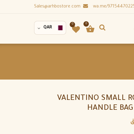
Sales@arhbostore.com
0
0
QAR
VALENTINO SMALL 
HANDLE BAG
ق