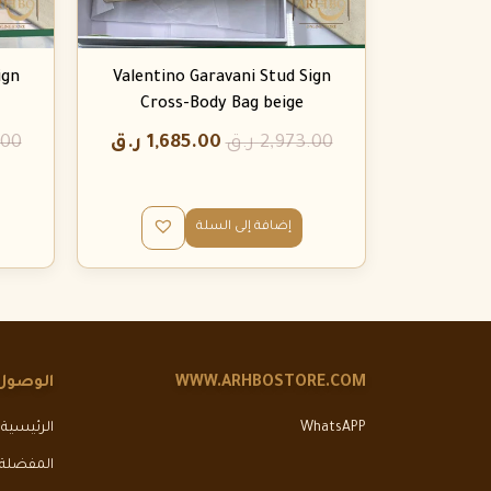
ign
Valentino Garavani Stud Sign
Cross-Body Bag beige
2,973.00
ر.ق
1,685.00
ر.ق
.00
إضافة إلى السلة
WWW.ARHBOSTORE.COM
الوصول
WhatsAPP
الرئيسية
المفضلة