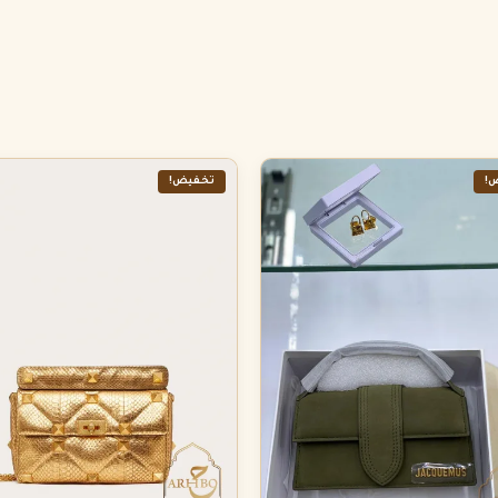
!
تخفيض!