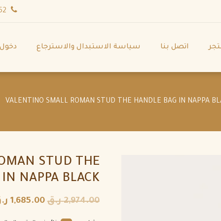
wa.me/971544702252
تجر
اتصل بنا
سياسة الاستبدال والاسترجاع
دخول
ROMAN STUD THE
 IN NAPPA BLACK
2,974.00
ر.ق
1,685.00
ر.