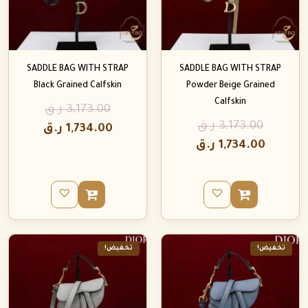
SADDLE BAG WITH STRAP
SADDLE BAG WITH STRAP
Black Grained Calfskin
Powder Beige Grained
Calfskin
3,173.00
ر.ق
3,173.00
ر.ق
1,734.00
ر.ق
1,734.00
ر.ق
تخفيض!
تخفيض!