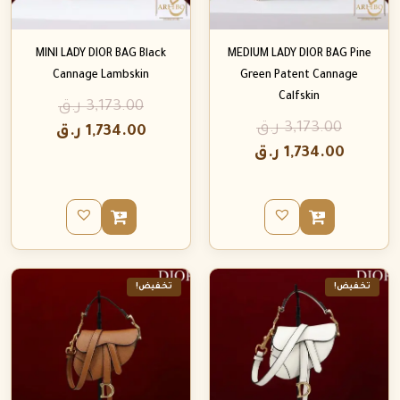
MINI LADY DIOR BAG Black
MEDIUM LADY DIOR BAG Pine
Cannage Lambskin
Green Patent Cannage
Calfskin
3,173.00
ر.ق
3,173.00
ر.ق
1,734.00
ر.ق
1,734.00
ر.ق
تخفيض!
تخفيض!