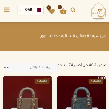
0
0
QAR
الرئيسية
/
الحقائب النسائية
/ حقائب ديور
عرض 1–40 من أصل 174 نتيجة
تخفيض!
تخفيض!