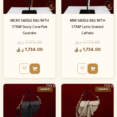
MICRO SADDLE BAG WITH
MINI SADDLE BAG WITH
STRAP Dusty Coral Pink
STRAP Latte Grained
Goatskin
Calfskin
3,173.00
ر.ق
3,173.00
ر.ق
1,734.00
ر.ق
1,734.00
ر.ق
تخفيض!
تخفيض!