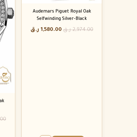
Audemars Piguet Royal Oak
Selfwinding Silver-Black
2,974.00
ر.ق
1,580.00
ر.ق
ak
.00