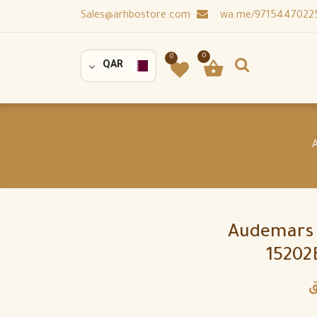
Sales@arhbostore.com
0
0
QAR
Audemars 
15202
ق