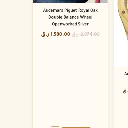
Audemars Piguet Royal Oak
Double Balance Wheel
Openworked Silver
2,974.00
ر.ق
1,580.00
ر.ق
A
.ق