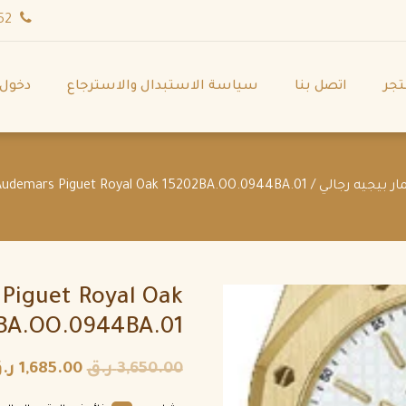
wa.me/971544702252
تجر
اتصل بنا
سياسة الاستبدال والاسترجاع
دخول
/ Audemars Piguet Royal Oak 15202BA.OO.0944BA.01
Piguet Royal Oak
BA.OO.0944BA.01
3,650.00
ر.ق
1,685.00
ر.