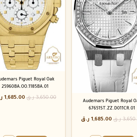
udemars Piguet Royal Oak
25960BA.OO.1185BA.01
3,650.00
ر.ق
1,685.00
ر
Audemars Piguet Royal O
67651ST.ZZ.D011CR.01
3,650
ر.ق
1,685.00
ر.ق