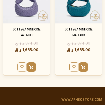
BOTTEGA MINI JODIE
BOTTEGA MINI JODIE
LAVENDER
MALLARD
2,974.00
ر.ق
2,974.00
ر.ق
1,685.00
ر.ق
1,685.00
ر.ق
WWW.ARHBOSTORE.COM