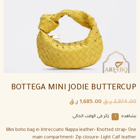
BOTTEGA MINI JODIE BUTTERCUP
2,974.00
ر.ق
1,685.00
ر.ق
يشاهده
زائر فى الوقت الحالي.
1
Mini boho bag in Intrecciato Nappa leather• Knotted strap• One
main compartment• Zip closure• Light Calf leather