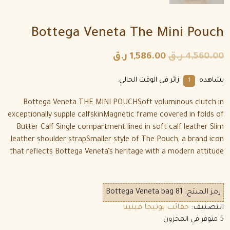
Bottega Veneta The Mini Pouch
4,560.00
ر.ق
1,586.00
ر.ق
يشاهده
زائر فى الوقت الحالي.
5
Bottega Veneta THE MINI POUCHSoft voluminous clutch in
exceptionally supple calfskinMagnetic frame covered in folds of
Butter Calf Single compartment lined in soft calf leather Slim
leather shoulder strapSmaller style of The Pouch, a brand icon
that reflects Bottega Veneta’s heritage with a modern attitude
رمز المنتج:
Bottega Veneta bag 81
التصنيف:
حقائب بوتيجا فينيتا
5 متوفر في المخزون