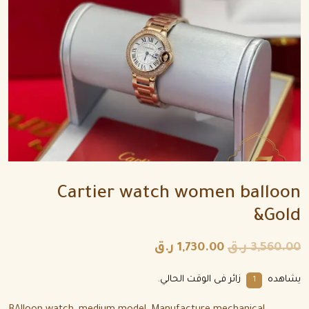
Cartier watch women balloon
&Gold
3,560.00
ر.ق
1,730.00
ر.ق
يشاهده
زائر فى الوقت الحالي.
8