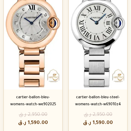
cartier-ballon-bleu-
cartier-ballon-bleu-steel-
womens-watch-we902025
womens-watch-w69010z4
2,950.00
ر.ق
2,950.00
ر.ق
1,590.00
ر.ق
1,590.00
ر.ق