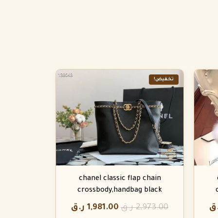
تخفيض!
chanel classic flap chain
crossbody,handbag black
ق
2,973.00
ر.ق
1,981.00
ر.ق