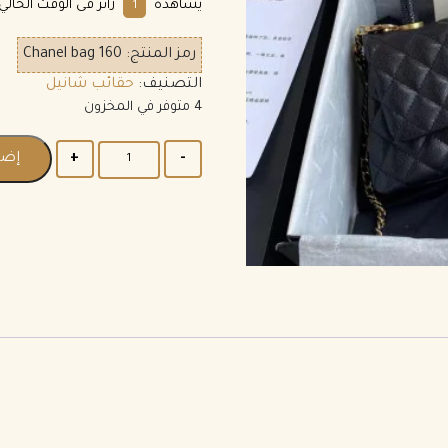
يشاهده
زائر فى الوقت الحالي
9
رمز المنتج:
Chanel bag 160
التصنيف:
حقائب شانيل
4 متوفر في المخزون
إضاف