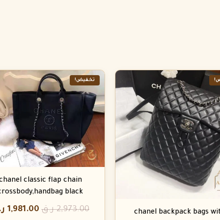
!
تخفيض!
chanel classic flap chain
crossbody,handbag black
2,973.00
ر.ق
1,981.00
ر.
chanel backpack bags wi