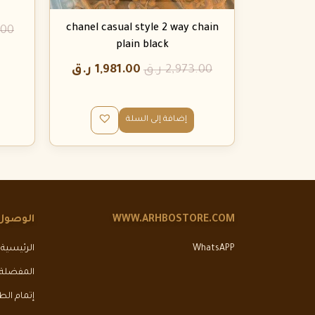
chanel casual style 2 way chain
.00
plain black
2,973.00
ر.ق
1,981.00
ر.ق
إضافة إلى السلة
WWW.ARHBOSTORE.COM
الوصول
WhatsAPP
الرئيسية
المفضلة
إتمام ال