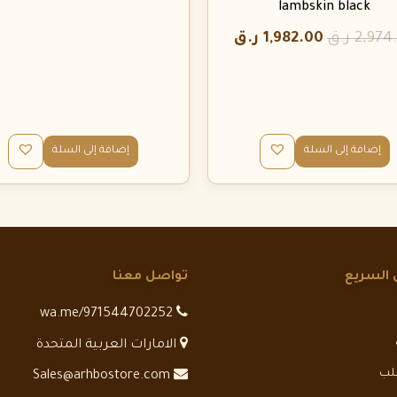
lambskin black
2,974
ر.ق
1,982.00
ر.ق
إضافة إلى السلة
إضافة إلى السلة
 السريع
تواصل معنا
wa.me/971544702252
الامارات العربية المتحدة
طلب
Sales@arhbostore.com