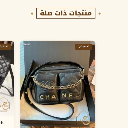
منتجات ذات صلة
تخفيض!
تخفيض
th