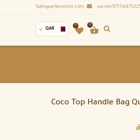
Sales@arhbostore.com
0
0
QAR
Coco Top Handle Bag Qu
ق