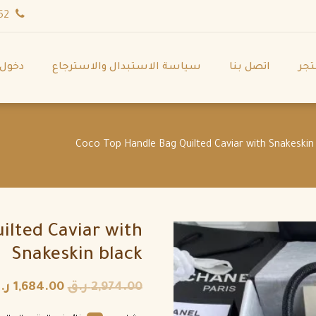
wa.me/971544702252
تجر
اتصل بنا
سياسة الاستبدال والاسترجاع
دخول
ilted Caviar with
Snakeskin black
2,974.00
ر.ق
1,684.00
ر.