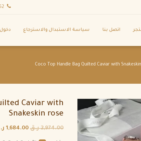
wa.me/971544702252
تجر
اتصل بنا
سياسة الاستبدال والاسترجاع
دخول
ilted Caviar with
Snakeskin rose
2,974.00
ر.ق
1,684.00
ر.