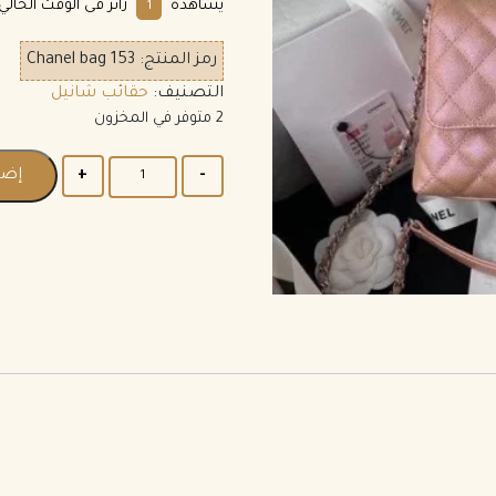
يشاهده
زائر فى الوقت الحالي
2
رمز المنتج:
Chanel bag 153
التصنيف:
حقائب شانيل
2 متوفر في المخزون
إضا