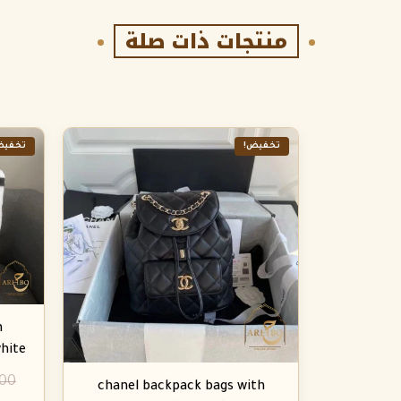
منتجات ذات صلة
تخفيض!
تخفيض
n
hite
.00
chanel backpack bags with