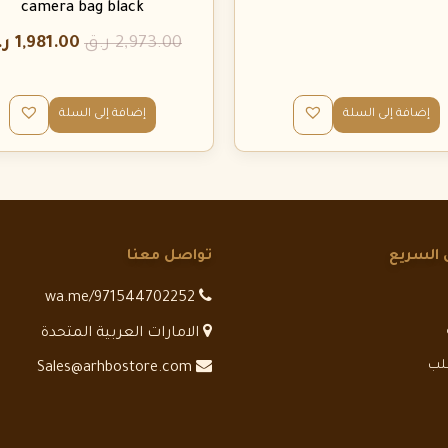
camera bag black
2,973.00
ر.ق
1,981.00
ر.
إضافة إلى السلة
إضافة إلى السلة
 السريع
تواصل معنا
wa.me/971544702252
الامارات العربية المتحدة
طلب
Sales@arhbostore.com