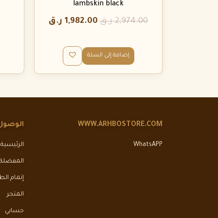
lambskin black
2,974.00
ر.ق
1,982.00
ر.ق
إضافة إلى السلة
WWW.ARHBOSTORE.COM
الوصول
WhatsAPP
الرئيسية
المفضلة
إتمام ال
المتجر
حسابي