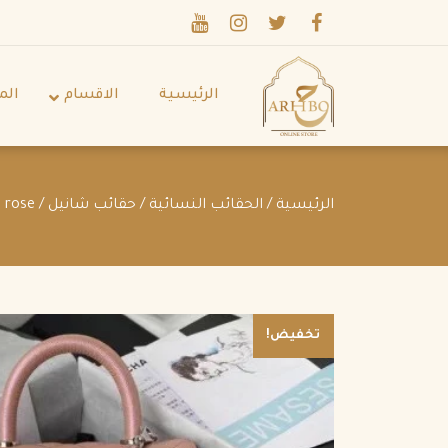
الرئيسية
الاقسام
الم
الرئيسية
/
الحقائب النسائية
/
حقائب شانيل
/ Coco Top Handle Bag Quilted Caviar with Snakeskin rose
تخفيض!