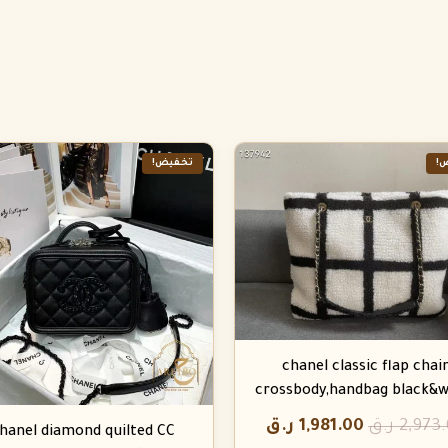
!
تخفيض!
chanel classic flap chai
crossbody,handbag black&w
2,973
ر.ق
1,981.00
ر.ق
hanel diamond quilted CC