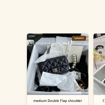
تخفيض!
medium Double Flap shoulder
C