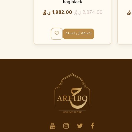
bag black
ق
2,974.00
ر.ق
1,982.00
ر.ق
إضافة إلى السلة