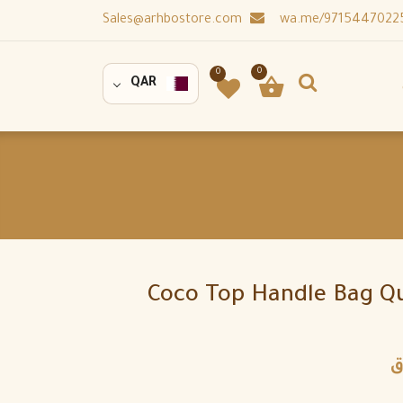
Sales@arhbostore.com
0
0
QAR
Coco Top Handle Bag Qu
ق