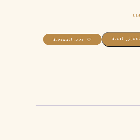
انا
فة إلى السلة
اضف للمفضلة