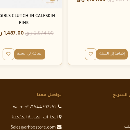
2,974
ر.ق
1,734.00
ر.ق
GIRLS CLUTCH IN CALFSKIN
PINK
2,974.00
ر.ق
1,487.00
ر
إضافة إلى السلة
إضافة إلى السلة
 السريع
تواصل معنا
wa.me/971544702252
الامارات العربية المتحدة
طلب
Sales@arhbostore.com