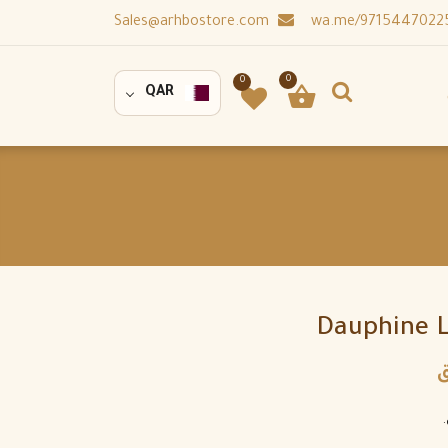
Sales@arhbostore.com
0
0
QAR
Dauphine L
ق