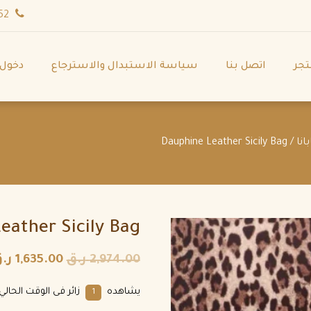
wa.me/971544702252
تجر
اتصل بنا
سياسة الاستبدال والاسترجاع
دخول
انا
/ Dauphine Leather Sicily Bag
eather Sicily Bag
2,974.00
ر.ق
1,635.00
ر.
يشاهده
زائر فى الوقت الحالي.
1