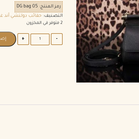
رمز المنتج:
DG bag 05
التصنيف:
حقائب دولتشي آند غاب
2 متوفر في المخزون
إضا