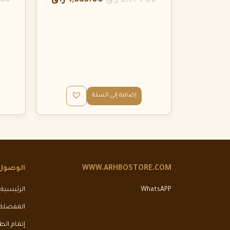
2,974.00
ر.ق
1,635.00
ر.ق
.00
إضافة إلى السلة
WWW.ARHBOSTORE.COM
الوصول
WhatsAPP
الرئيسية
المفضلة
إتمام ال