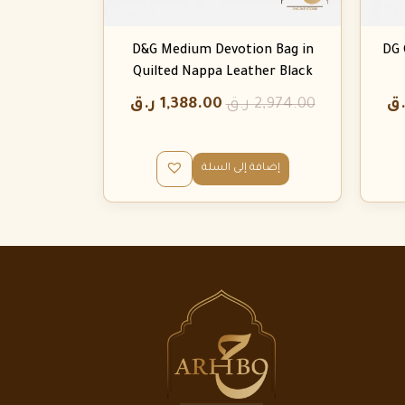
D&G Medium Devotion Bag in
DG 
Quilted Nappa Leather Black
.ق
2,974.00
ر.ق
1,388.00
ر.ق
إضافة إلى السلة