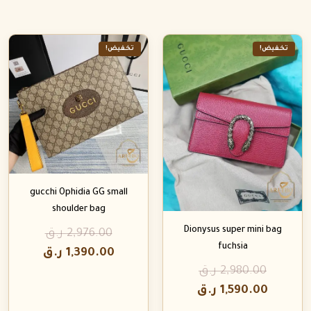
تخفيض!
تخفيض!
gucchi Ophidia GG small
shoulder bag
Dionysus super mini bag
2,976.00
ر.ق
fuchsia
1,390.00
ر.ق
2,980.00
ر.ق
1,590.00
ر.ق