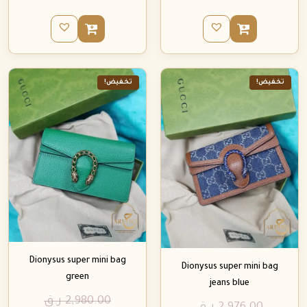
تخفيض!
تخفيض!
Dionysus super mini bag
Dionysus super mini bag
green
jeans blue
2,980.00
ر.ق