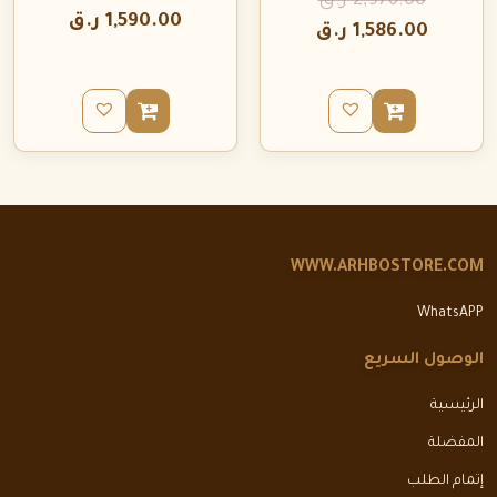
2,976.00
ر.ق
1,590.00
ر.ق
1,586.00
ر.ق
WWW.ARHBOSTORE.COM
WhatsAPP
الوصول السريع
الرئيسية
المفضلة
إتمام الطلب