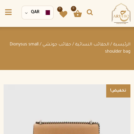
0
0
QAR
الرئيسية
/
الحقائب النسائية
/
حقائب جوتشي
/ Dionysus small
shoulder bag
تخفيض!