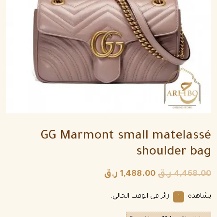
GG Marmont small matelassé
shoulder bag
4,468.00
ر.ق
1,488.00
ر.ق
يشاهده
زائر فى الوقت الحالي.
1