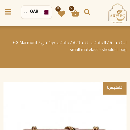
0
0
QAR
الرئيسية
/
الحقائب النسائية
/
حقائب جوتشي
/ GG Marmont
small matelassé shoulder bag
تخفيض!