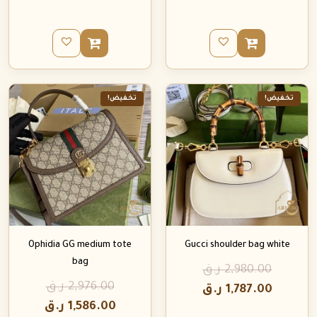
تخفيض!
تخفيض!
Ophidia GG medium tote
Gucci shoulder bag white
bag
2,980.00
ر.ق
2,976.00
ر.ق
1,787.00
ر.ق
1,586.00
ر.ق