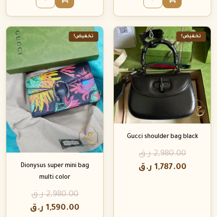
تخفيض!
تخفيض!
Gucci shoulder bag black
2,980.00
ر.ق
Dionysus super mini bag
1,787.00
ر.ق
multi color
2,980.00
ر.ق
1,590.00
ر.ق