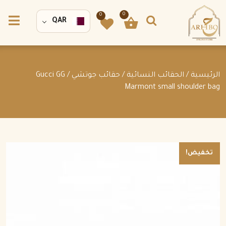
0
0
QAR
الرئيسية
/
الحقائب النسائية
/
حقائب جوتشي
/ Gucci GG
Marmont small shoulder bag
تخفيض!