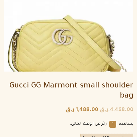
Gucci GG Marmont small shoulder
bag
4,468.00
ر.ق
1,488.00
ر.ق
يشاهده
زائر فى الوقت الحالي.
1