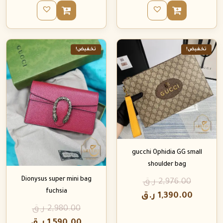
تخفيض!
تخفيض!
gucchi Ophidia GG small
shoulder bag
Dionysus super mini bag
2,976.00
ر.ق
fuchsia
1,390.00
ر.ق
2,980.00
ر.ق