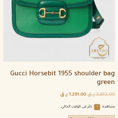
Gucci Horsebit 1955 shoulder bag
green
3,972.00
ر.ق
1,291.00
ر.ق
يشاهده
زائر فى الوقت الحالي.
1