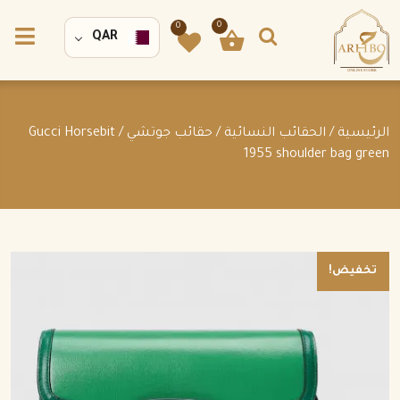
0
0
QAR
الرئيسية
/
الحقائب النسائية
/
حقائب جوتشي
/ Gucci Horsebit
1955 shoulder bag green
تخفيض!