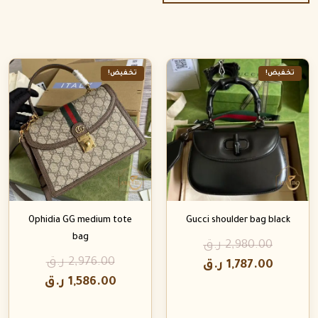
تخفيض!
تخفيض!
Ophidia GG medium tote
Gucci shoulder bag black
bag
2,980.00
ر.ق
2,976.00
ر.ق
1,787.00
ر.ق
1,586.00
ر.ق