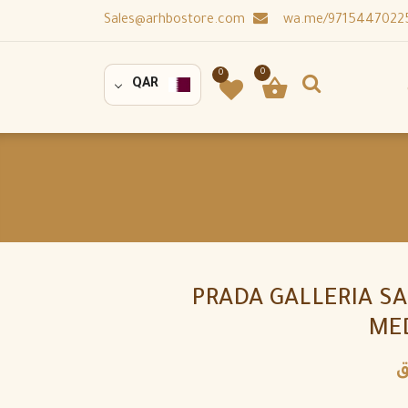
Sales@arhbostore.com
0
0
QAR
PRADA GALLERIA S
ME
ق