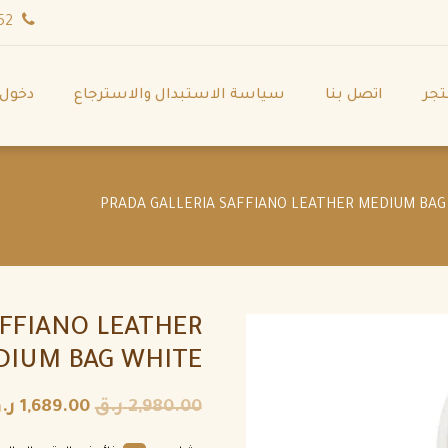
wa.me/971544702252
تجر
اتصل بنا
سياسة الاستبدال والاسترجاع
دخول
AFFIANO LEATHER
DIUM BAG WHITE
2,980.00
ر.ق
1,689.00
ر.