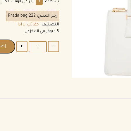
يشاهده
زائر فى الوقت الحالي.
1
رمز المنتج:
Prada bag 222
التصنيف:
حقائب برادا
5 متوفر في المخزون
إضا