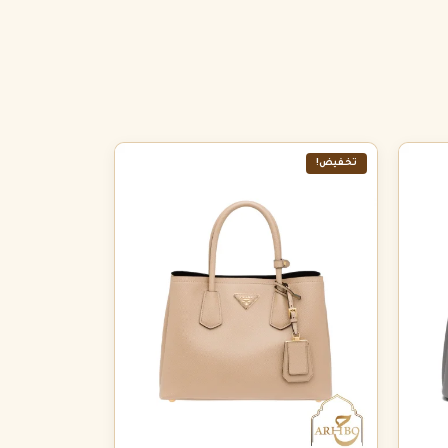
تخفيض!