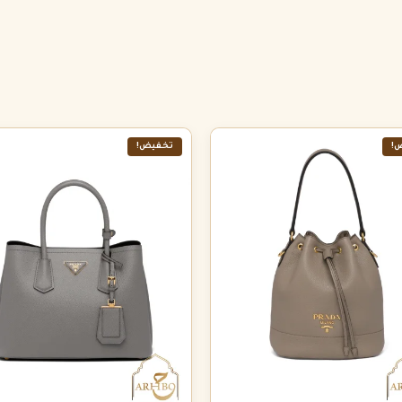
!
تخفيض!