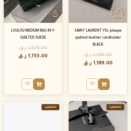
LOULOU MEDIUM BAG IN Y-
SAINT LAURENT YSL-plaque
QUILTED SUEDE
quilted-leather cardholder
BLACK
2,676.00
ر.ق
1,486.00
ر.ق
1,733.00
ر.ق
1,189.00
ر.ق
تخفيض!
تخفيض!