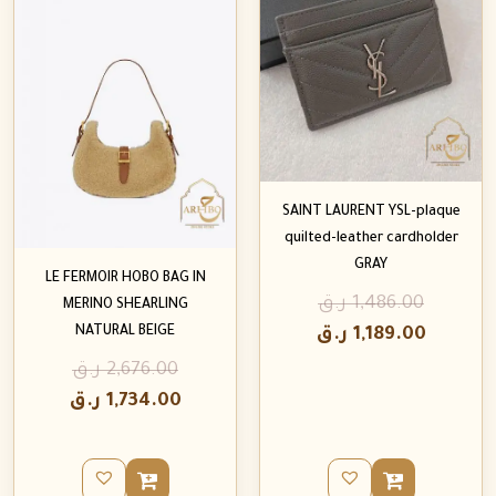
SAINT LAURENT YSL-plaque
quilted-leather cardholder
GRAY
LE FERMOIR HOBO BAG IN
1,486.00
ر.ق
MERINO SHEARLING
NATURAL BEIGE
1,189.00
ر.ق
2,676.00
ر.ق
1,734.00
ر.ق