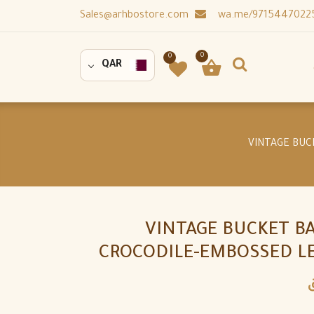
Sales@arhbostore.com
0
0
QAR
VINTAGE BUCKET B
CROCODILE-EMBOSSED L