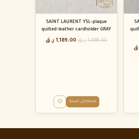
SAINT LAURENT YSL-plaque
S
quilted-leather cardholder GRAY
qui
1,486.00
ر.ق
1,189.00
ر.ق
ق
إضافة إلى السلة