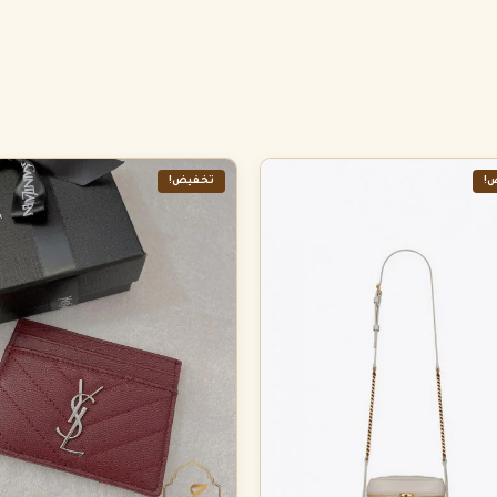
!
تخفيض!