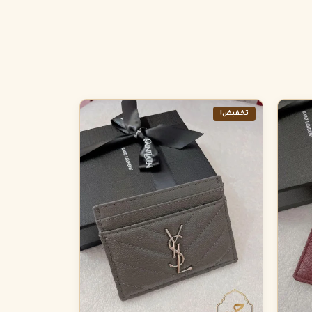
تخفيض!