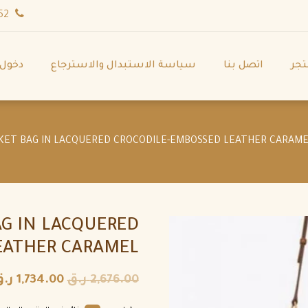
wa.me/971544702252
تجر
اتصل بنا
سياسة الاستبدال والاسترجاع
دخول
AG IN LACQUERED
EATHER CARAMEL
2,676.00
ر.ق
1,734.00
ر.ق