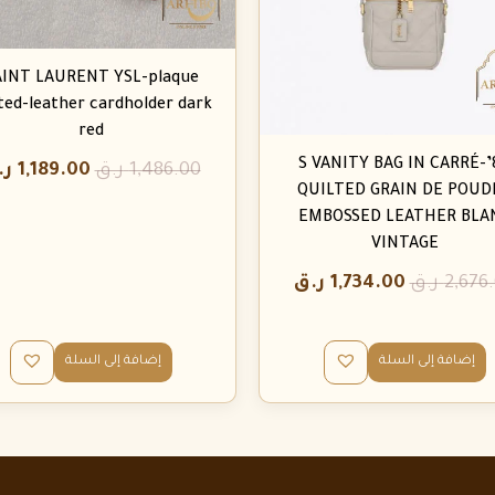
AINT LAURENT YSL-plaque
lted-leather cardholder dark
red
80’S VANITY BAG IN CARRÉ-
1,486.00
ر.ق
1,189.00
ر.
QUILTED GRAIN DE POUD
EMBOSSED LEATHER BLA
VINTAGE
2,676
ر.ق
1,734.00
ر.ق
إضافة إلى السلة
إضافة إلى السلة