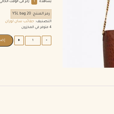
يشاهده
زائر فى الوقت الحالي.
1
رمز المنتج:
YSL bag 20
التصنيف:
حقائب سان لوران
4 متوفر في المخزون
إضا