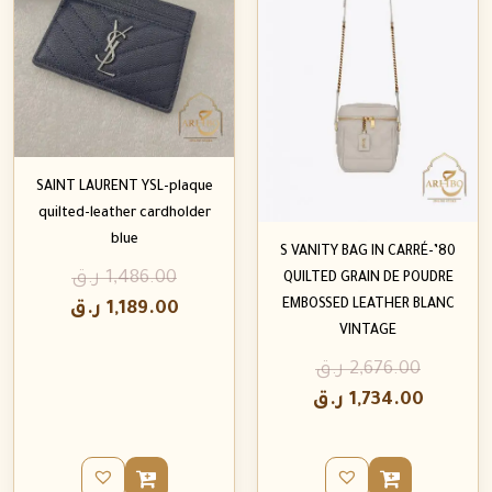
SAINT LAURENT YSL-plaque
quilted-leather cardholder
blue
80’S VANITY BAG IN CARRÉ-
1,486.00
ر.ق
QUILTED GRAIN DE POUDRE
EMBOSSED LEATHER BLANC
1,189.00
ر.ق
VINTAGE
2,676.00
ر.ق
1,734.00
ر.ق