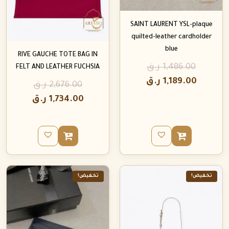
SAINT LAURENT YSL-plaque
quilted-leather cardholder
blue
RIVE GAUCHE TOTE BAG IN
1,486.00
ر.ق
FELT AND LEATHER FUCHSIA
1,189.00
ر.ق
2,676.00
ر.ق
1,734.00
ر.ق
تخفيض!
تخفيض!