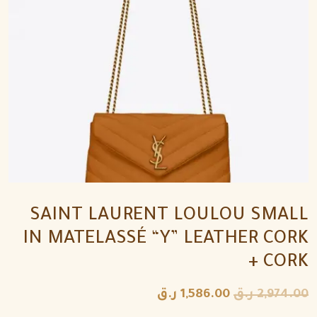
SAINT LAURENT LOULOU SMALL
IN MATELASSÉ “Y” LEATHER CORK
+ CORK
2,974.00
ر.ق
1,586.00
ر.ق