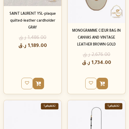
SAINT LAURENT YSL-plaque
quilted-leather cardholder
GRAY
MONOGRAMME CŒUR BAG IN
1,486.00
ر.ق
CANVAS AND VINTAGE
LEATHER BROWN GOLD
1,189.00
ر.ق
2,676.00
ر.ق
1,734.00
ر.ق
تخفيض!
تخفيض!