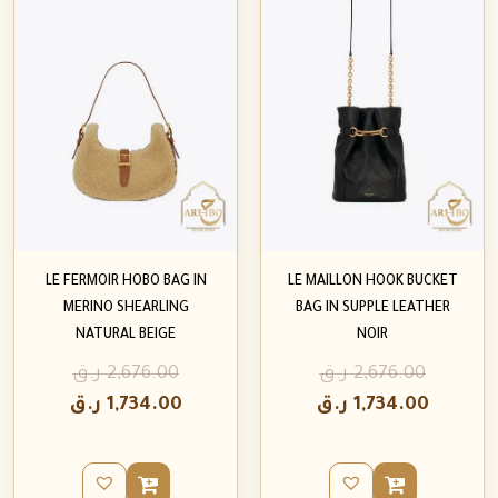
LE FERMOIR HOBO BAG IN
LE MAILLON HOOK BUCKET
MERINO SHEARLING
BAG IN SUPPLE LEATHER
NATURAL BEIGE
NOIR
2,676.00
ر.ق
2,676.00
ر.ق
1,734.00
ر.ق
1,734.00
ر.ق