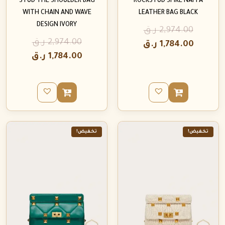
STUD THE SHOULDER BAG
ROCKSTUD SPIKE NAPPA
WITH CHAIN AND WAVE
LEATHER BAG BLACK
DESIGN IVORY
2,974.00
ر.ق
2,974.00
ر.ق
1,784.00
ر.ق
1,784.00
ر.ق
تخفيض!
تخفيض!