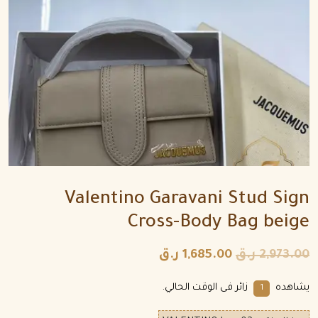
Valentino Garavani Stud Sign
Cross-Body Bag beige
2,973.00
ر.ق
1,685.00
ر.ق
يشاهده
زائر فى الوقت الحالي.
9