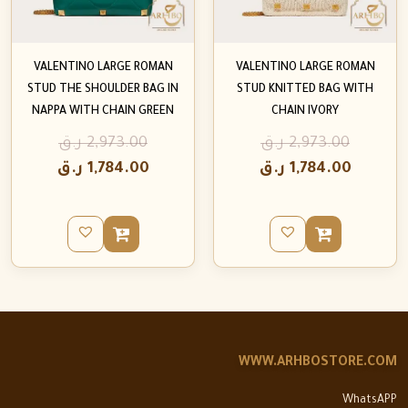
VALENTINO LARGE ROMAN
VALENTINO LARGE ROMAN
STUD THE SHOULDER BAG IN
STUD KNITTED BAG WITH
NAPPA WITH CHAIN GREEN
CHAIN IVORY
2,973.00
ر.ق
2,973.00
ر.ق
1,784.00
ر.ق
1,784.00
ر.ق
WWW.ARHBOSTORE.COM
WhatsAPP