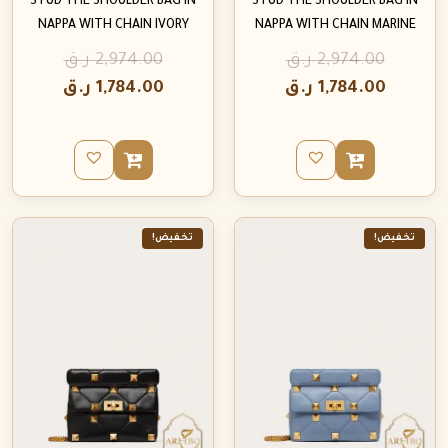
STUD THE SHOULDER BAG IN
STUD THE SHOULDER BAG IN
NAPPA WITH CHAIN IVORY
NAPPA WITH CHAIN MARINE
2,974.00
ر.ق
2,974.00
ر.ق
1,784.00
ر.ق
1,784.00
ر.ق
تخفيض!
تخفيض!