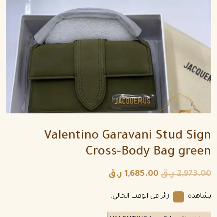
Valentino Garavani Stud Sign
Cross-Body Bag green
2,973.00
ر.ق
1,685.00
ر.ق
يشاهده
زائر فى الوقت الحالي.
1