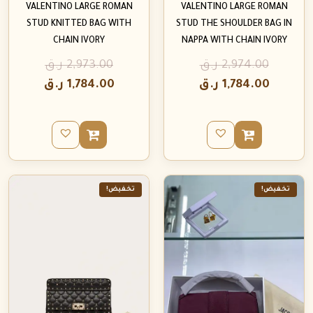
VALENTINO LARGE ROMAN
VALENTINO LARGE ROMAN
STUD KNITTED BAG WITH
STUD THE SHOULDER BAG IN
CHAIN IVORY
NAPPA WITH CHAIN IVORY
2,974.00
ر.ق
2,973.00
ر.ق
1,784.00
ر.ق
1,784.00
ر.ق
تخفيض!
تخفيض!