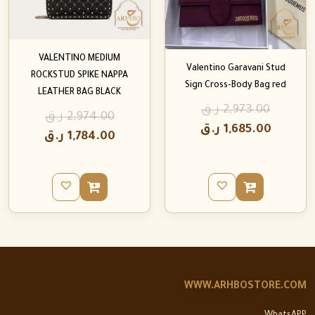
VALENTINO MEDIUM
Valentino Garavani Stud
ROCKSTUD SPIKE NAPPA
Sign Cross-Body Bag red
LEATHER BAG BLACK
2,973.00
ر.ق
2,974.00
ر.ق
1,685.00
ر.ق
1,784.00
ر.ق
WWW.ARHBOSTORE.COM