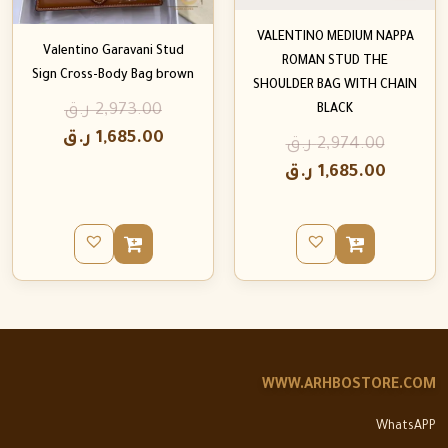
VALENTINO MEDIUM NAPPA
Valentino Garavani Stud
ROMAN STUD THE
Sign Cross-Body Bag brown
SHOULDER BAG WITH CHAIN
2,973.00
ر.ق
BLACK
1,685.00
ر.ق
2,974.00
ر.ق
1,685.00
ر.ق
WWW.ARHBOSTORE.COM
WhatsAPP