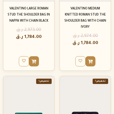
VALENTINO LARGE ROMAN
VALENTINO MEDIUM
STUD THE SHOULDER BAG IN
KNITTED ROMAN STUD THE
NAPPA WITH CHAIN BLACK
SHOULDER BAG WITH CHAIN
IVORY
2,973.00
ر.ق
2,974.00
ر.ق
1,784.00
ر.ق
1,784.00
ر.ق
تخفيض!
تخفيض!