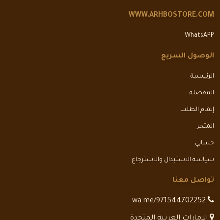
WWW.ARHBOSTORE.COM
WhatsAPP
الوصول السريع
الرئيسية
المفضلة
إتمام الطلب
المتجر
حسابي
سياسة الاستبدال والاسترجاع
تواصل معنا
wa.me/971544702252
الامارات العربية المتحدة