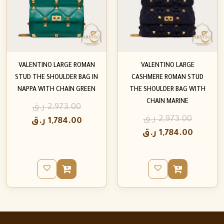
VALENTINO LARGE ROMAN
VALENTINO LARGE
STUD THE SHOULDER BAG IN
CASHMERE ROMAN STUD
NAPPA WITH CHAIN GREEN
THE SHOULDER BAG WITH
CHAIN MARINE
2,973.00
ر.ق
2,973.00
ر.ق
1,784.00
ر.ق
1,784.00
ر.ق