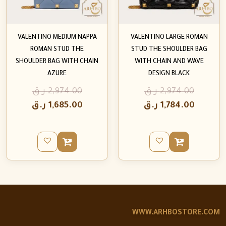
VALENTINO MEDIUM NAPPA
VALENTINO LARGE ROMAN
ROMAN STUD THE
STUD THE SHOULDER BAG
SHOULDER BAG WITH CHAIN
WITH CHAIN AND WAVE
AZURE
DESIGN BLACK
2,974.00
ر.ق
2,974.00
ر.ق
1,784.00
ر.ق
1,685.00
ر.ق
WWW.ARHBOSTORE.COM