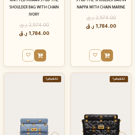
KNITTED ROMAN STUD THE
STUD THE SHOULDER BAG IN
SHOULDER BAG WITH CHAIN
NAPPA WITH CHAIN MARINE
IVORY
2,974.00
ر.ق
2,974.00
ر.ق
1,784.00
ر.ق
1,784.00
ر.ق
تخفيض!
تخفيض!