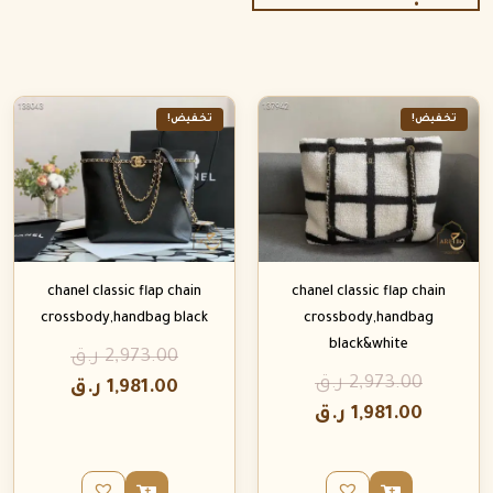
تخفيض!
تخفيض!
chanel classic flap chain
chanel classic flap chain
crossbody,handbag black
crossbody,handbag
black&white
2,973.00
ر.ق
2,973.00
ر.ق
1,981.00
ر.ق
1,981.00
ر.ق