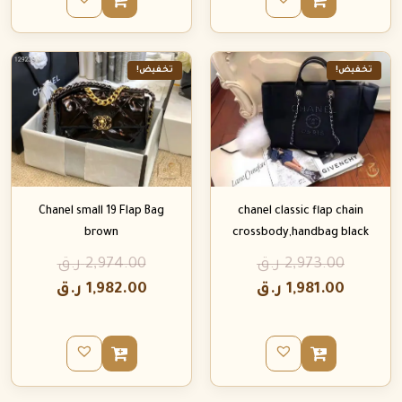
تخفيض!
تخفيض!
Chanel small 19 Flap Bag
chanel classic flap chain
brown
crossbody,handbag black
2,973.00
ر.ق
2,974.00
ر.ق
1,981.00
ر.ق
1,982.00
ر.ق