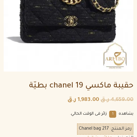
حقيبة ماكسي chanel 19 بطيّة
4,659.00
ر.ق
1,983.00
ر.ق
يشاهده
زائر فى الوقت الحالي.
1
رمز المنتج:
Chanel bag 217