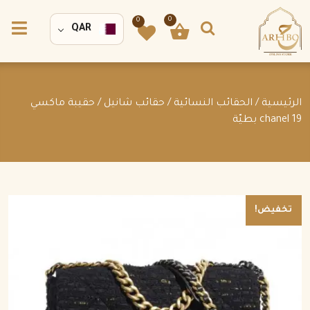
0
0
QAR
الرئيسية
/
الحقائب النسائية
/
حقائب شانيل
/ حقيبة ماكسي
chanel 19 بطيّة
تخفيض!