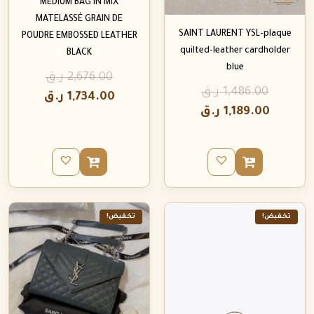
MEDIUM BAG IN MIX
MATELASSÉ GRAIN DE
SAINT LAURENT YSL-plaque
POUDRE EMBOSSED LEATHER
quilted-leather cardholder
BLACK
blue
2,676.00
ر.ق
1,486.00
ر.ق
1,734.00
ر.ق
1,189.00
ر.ق
تخفيض!
تخفيض!