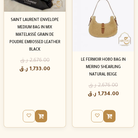
SAINT LAURENT ENVELOPE
MEDIUM BAG IN MIX
MATELASSÉ GRAIN DE
POUDRE EMBOSSED LEATHER
BLACK
LE FERMOIR HOBO BAG IN
2,676.00
ر.ق
MERINO SHEARLING
1,733.00
ر.ق
NATURAL BEIGE
2,676.00
ر.ق
1,734.00
ر.ق